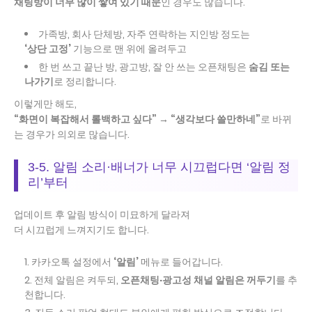
채팅방이 너무 많이 쌓여 있기 때문
인 경우도 많습니다.
가족방, 회사 단체방, 자주 연락하는 지인방 정도는
‘상단 고정’
기능으로 맨 위에 올려두고
한 번 쓰고 끝난 방, 광고방, 잘 안 쓰는 오픈채팅은
숨김 또는
나가기
로 정리합니다.
이렇게만 해도,
“화면이 복잡해서 롤백하고 싶다” → “생각보다 쓸만하네”
로 바뀌
는 경우가 의외로 많습니다.
3-5. 알림 소리·배너가 너무 시끄럽다면 ‘알림 정
리’부터
업데이트 후 알림 방식이 미묘하게 달라져
더 시끄럽게 느껴지기도 합니다.
카카오톡 설정에서
‘알림’
메뉴로 들어갑니다.
전체 알림은 켜두되,
오픈채팅·광고성 채널 알림은 꺼두기
를 추
천합니다.