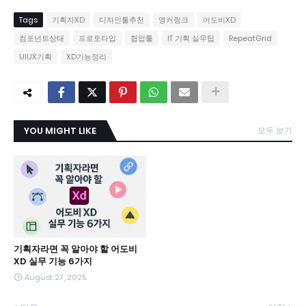
Tags
기획자XD
디자인툴추천
앵커링크
어도비XD
컴포넌트상태
프로토타입
협업툴
IT 기획 실무팁
RepeatGrid
UIUX기획
XD기능정리
YOU MIGHT LIKE
모두 보기
기획자라면 꼭 알아야 할 어도비
XD 실무 기능 6가지
August 27, 2025