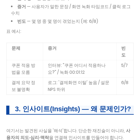
증거
— 사용자가 말한 문장 / 화면 녹화 타임코드 / 클릭 로그
수치
빈도
— 몇 명 중 몇 명이 겪었는지 (예: 6/8)
표 예시:
문제
증거
빈
도
쿠폰 적용 방
인터뷰: "쿠폰 어디서 적용하나
5/7
법을 모름
요?" / 녹화 00:01:12
결제 요약 정
로그: '결제화면 이탈' 높음 / 설문
6/8
보 불명확
NPS 하위
3. 인사이트(Insights) — 왜 문제인가?
여기서는 발견된 사실을 '해석'합니다. 단순한 재진술이 아니라,
사
용자의 의도·심리·맥락
을 연결해 인사이트를 만들어야 합니다.