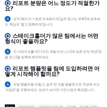
Q
리포트 분량은 어느 정도가 적절한가
요?
A
요약 1페이지 + 본문 2~4페이지(실무 증거는 부록)에 맞추세
요. 핵심은 '짧고 명확하게'입니다.
Q
스테이크홀더가 많은 팀에서는 어떤
형식이 좋을까요?
A
각 스테이크홀더(디자인·개발·비즈니스)에 맞춘 요약 섹션(한
줄 권고)을 앞쪽에 배치하세요.
Q
리포트 템플릿을 팀에 도입하려면 어
떻게 시작해야 할까요?
A
파일 템플릿을 만들고, 실제 한 건을 템플릿으로 작성해 보는
'파일럿'을 진행하세요. 성과가 보이면 자연스럽게 확장됩니다.
Tags
기획자템플릿
사용자테스트문서화
IT 기획
IT 기획 실무팁