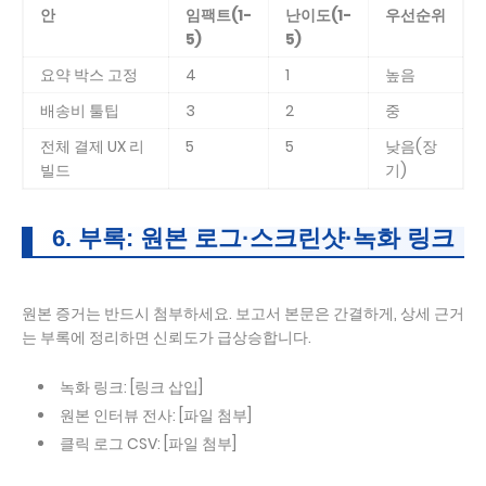
안
임팩트(1-
난이도(1-
우선순위
5)
5)
요약 박스 고정
4
1
높음
배송비 툴팁
3
2
중
전체 결제 UX 리
5
5
낮음(장
빌드
기)
6. 부록: 원본 로그·스크린샷·녹화 링크
원본 증거는 반드시 첨부하세요. 보고서 본문은 간결하게, 상세 근거
는 부록에 정리하면 신뢰도가 급상승합니다.
녹화 링크: [링크 삽입]
원본 인터뷰 전사: [파일 첨부]
클릭 로그 CSV: [파일 첨부]