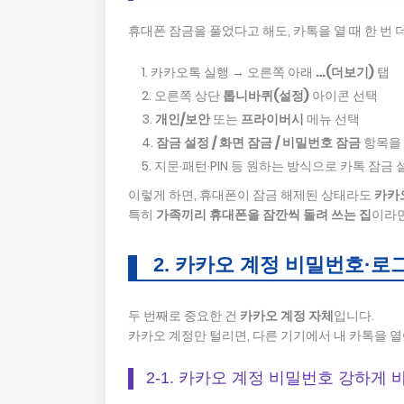
휴대폰 잠금을 풀었다고 해도, 카톡을 열 때 한 번
카카오톡 실행 → 오른쪽 아래
…(더보기)
탭
오른쪽 상단
톱니바퀴(설정)
아이콘 선택
개인/보안
또는
프라이버시
메뉴 선택
잠금 설정 / 화면 잠금 / 비밀번호 잠금
항목을 
지문·패턴·PIN 등 원하는 방식으로 카톡 잠금 
이렇게 하면, 휴대폰이 잠금 해제된 상태라도
카카오
특히
가족끼리 휴대폰을 잠깐씩 돌려 쓰는 집
이라면
2. 카카오 계정 비밀번호·로
두 번째로 중요한 건
카카오 계정 자체
입니다.
카카오 계정만 털리면, 다른 기기에서 내 카톡을 열
2-1. 카카오 계정 비밀번호 강하게 