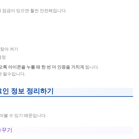
 더 잠금이 있으면 훨씬 안전해집니다.
찾아 켜기
설정
톡 아이콘을 누를 때 한 번 더 인증을 거치게
됩니다.
 필수입니다.
그인 정보 정리하기
어볼 수 있기 때문입니다.
바꾸기