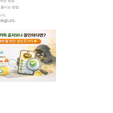
치채는 방법
 줄이는 방법
니다.
올라갑니다.