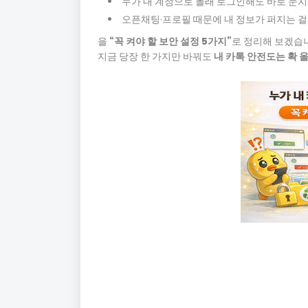
누가 내 계정으로 몰래 로그인해도 바로 눈
오픈채팅·프로필 때문에 내 정보가 퍼지는 걸
을
“꼭 켜야 할 보안 설정 5가지”
로 정리해 보겠습
지금 당장 한 가지만 바꿔도
내 카톡 안전도는 확 