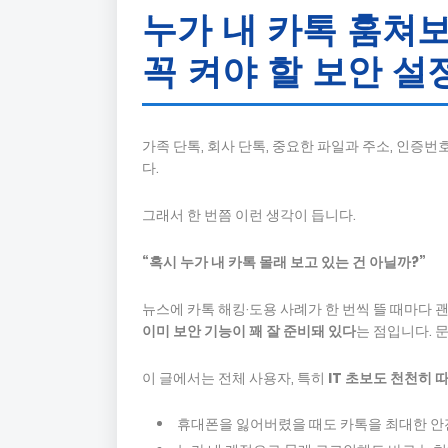
누가 내 카톡 훔쳐
꼭 켜야 할 보안 설
가족 단톡, 회사 단톡, 중요한 파일과 주소, 인증
다.
그래서 한 번쯤 이런 생각이 듭니다.
“혹시 누가 내 카톡 몰래 보고 있는 건 아닐까?”
뉴스에 카톡 해킹·도용 사례가 한 번씩 뜰 때마다 
이미 보안 기능이 꽤 잘 준비돼 있다
는 점입니다. 
이 글에서는 전체 사용자, 특히
IT 초보도 천천히 따
휴대폰을 잃어버렸을 때도 카톡을 최대한 안