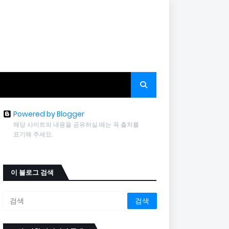
Powered by Blogger
해당 사이트의 내용을 공유하실 때는 꼭 출처를
표기해 주세요.
이 블로그 검색