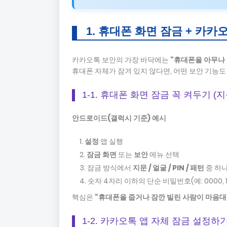
1. 휴대폰 화면 잠금 + 카
카카오톡 보안의 가장 바닥에는
“휴대폰을 아무나 
휴대폰 자체가 잠겨 있지 않다면, 어떤 보안 기능도
1-1. 휴대폰 화면 잠금 꼭 켜두기 (지
안드로이드(갤럭시 기준) 예시
설정
앱 실행
잠금 화면
또는
보안
메뉴 선택
잠금 방식에서
지문 / 얼굴 / PIN / 패턴
중 하
숫자 4자리 이하의 단순 비밀번호(예: 0000, 
핵심은
“휴대폰을 줍거나 잠깐 빌린 사람이 마음대
1-2. 카카오톡 앱 자체 잠금 설정하