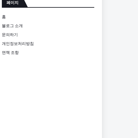
페이지
홈
블로그 소개
문의하기
개인정보처리방침
면책 조항