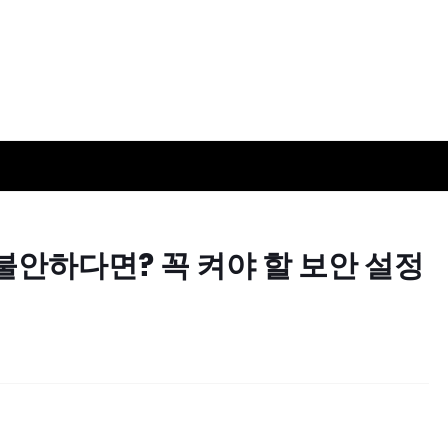
불안하다면? 꼭 켜야 할 보안 설정