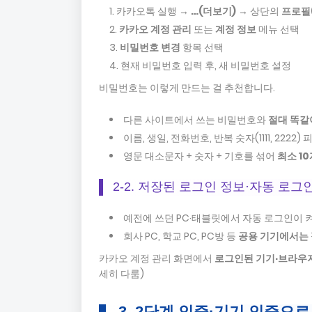
카카오톡 실행 →
…(더보기)
→ 상단의
프로필
카카오 계정 관리
또는
계정 정보
메뉴 선택
비밀번호 변경
항목 선택
현재 비밀번호 입력 후, 새 비밀번호 설정
비밀번호는 이렇게 만드는 걸 추천합니다.
다른 사이트에서 쓰는 비밀번호와
절대 똑같
이름, 생일, 전화번호, 반복 숫자(1111, 2222)
영문 대소문자 + 숫자 + 기호를 섞어
최소 1
2-2. 저장된 로그인 정보·자동 로그
예전에 쓰던 PC·태블릿에서 자동 로그인이 
회사 PC, 학교 PC, PC방 등
공용 기기에서는 
카카오 계정 관리 화면에서
로그인된 기기·브라우
세히 다룸)
3. 2단계 인증·기기 인증으로 