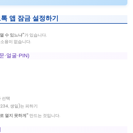
카오톡 앱 잠금 설정하기
열 수 있느냐”
가 있습니다.
 소용이 없습니다.
문·얼굴·PIN)
나 선택
1234, 생일)는 피하기
로 열지 못하게”
만드는 것입니다.
기