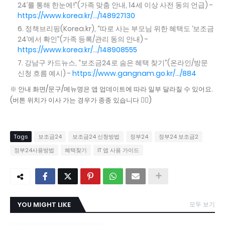
24’를 통해 한눈에!”(가족 맞춤 안내, 14세 이상 사전 동의 언급) -
https://www.korea.kr/.../148927130
정책브리핑(Korea.kr), “따로 사는 부모님 위한 혜택도 ‘보조금
24’에서 확인”(가족 등록/관리 동의 안내) -
https://www.korea.kr/.../148908555
강남구 카드뉴스, “보조금24로 숨은 혜택 찾기”(온라인/방문
신청 흐름 예시) -
https://www.gangnam.go.kr/.../884
※ 안내 화면/문구/메뉴명은 앱 업데이트에 따라 일부 달라질 수 있어요.
(버튼 위치가 이사 가는 경우가 종종 있습니다 😵‍💫)
Tags
보조금24
보조금24 신청방법
정부24
정부24 보조금2
정부24사용방법
혜택찾기
IT 앱 사용 가이드
YOU MIGHT LIKE
모두 보기