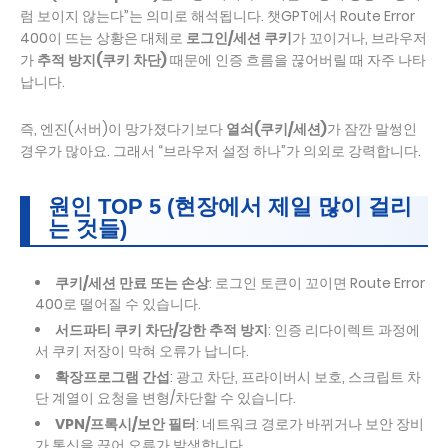
럼 보이지 않는다”는 의미로 해석됩니다. 챗GPT에서 Route Error
400이 뜨는 상황은 대체로
로그인/세션 쿠키
가 꼬이거나, 브라우저
가
추적 방지(쿠키 차단)
때문에 인증 흐름을 끊어버릴 때 자주 나타
납니다.
즉, 엔진(서버)이 망가졌다기보다
열쇠(쿠키/세션)
가 잠깐 말썽인
경우가 많아요. 그래서 “브라우저 설정 하나”가 의외로 강력합니다.
원인 TOP 5 (현장에서 제일 많이 걸리
는 것들)
쿠키/세션 만료 또는 손상
: 로그인 토큰이 꼬이면 Route Error
400로 떨어질 수 있습니다.
서드파티 쿠키 차단/강한 추적 방지
: 인증 리다이렉트 과정에
서 쿠키 저장이 막혀 오류가 납니다.
확장프로그램 간섭
: 광고 차단, 프라이버시 보호, 스크립트 차
단 계열이 요청을 변형/차단할 수 있습니다.
VPN/프록시/보안 필터
: 네트워크 경로가 바뀌거나 보안 장비
가 통신을 끊어 오류가 발생합니다.