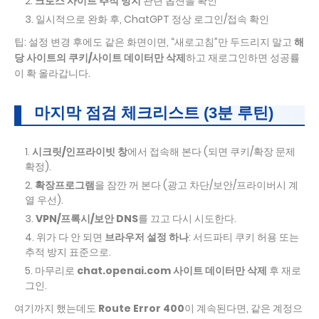
크로스 사이트 추적 방지
관련 옵션을 확인
일시적으로 완화 후, ChatGPT 정상 로그인/접속 확인
팁: 설정 변경 후에도 같은 화면이면, “새로고침”만 두드리지 말고
해
당 사이트의 쿠키/사이트 데이터만 삭제
하고 재로그인하면 성공률
이 확 올라갑니다.
마지막 점검 체크리스트 (3분 루틴)
시크릿/인프라이빗 창
에서 접속해 본다 (되면 쿠키/확장 문제
확정).
확장프로그램
을 잠깐 꺼 본다 (광고 차단/보안/프라이버시 계
열 우선).
VPN/프록시/보안 DNS
를 끄고 다시 시도한다.
위가 다 안 되면
브라우저 설정 하나
: 서드파티 쿠키 허용 또는
추적 방지 표준으로.
마무리로
chat.openai.com 사이트 데이터만 삭제
후 재로
그인.
여기까지 했는데도
Route Error 400
이 계속된다면, 같은 계정으