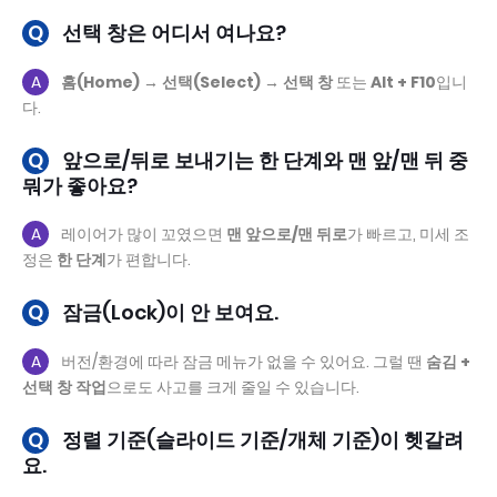
Q
선택 창은 어디서 여나요?
A
홈(Home) → 선택(Select) → 선택 창
또는
Alt + F10
입니
다.
Q
앞으로/뒤로 보내기는 한 단계와 맨 앞/맨 뒤 중
뭐가 좋아요?
A
레이어가 많이 꼬였으면
맨 앞으로/맨 뒤로
가 빠르고, 미세 조
정은
한 단계
가 편합니다.
Q
잠금(Lock)이 안 보여요.
A
버전/환경에 따라 잠금 메뉴가 없을 수 있어요. 그럴 땐
숨김 +
선택 창 작업
으로도 사고를 크게 줄일 수 있습니다.
Q
정렬 기준(슬라이드 기준/개체 기준)이 헷갈려
요.