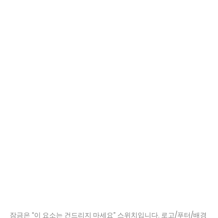
잠금은 “이 요소는 건드리지 마세요” 스위치입니다. 로고/푸터/배경