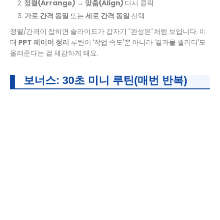
정렬(Arrange) → 맞춤(Align)
다시 클릭
가로 간격 동일
또는
세로 간격 동일
선택
정렬/간격이 잡히면 슬라이드가 갑자기 “완성본”처럼 보입니다. 이
때
PPT 레이어 정리
루틴이 ‘작업 속도’뿐 아니라 ‘결과물 퀄리티’도
올려준다는 걸 체감하게 돼요.
보너스: 30초 미니 루틴(매번 반복)