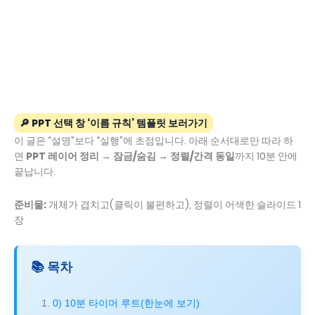
🔎 PPT 선택 창 ‘이름 규칙’ 템플릿 보러가기
이 글은 “설명”보다 “실행”에 초점입니다. 아래 순서대로만 따라 하
면
PPT 레이어 정리
→
잠금/숨김
→
정렬/간격 동일
까지 10분 안에
끝납니다.
준비물:
개체가 겹치고(클릭이 불편하고), 정렬이 어색한 슬라이드 1
장
📚 목차
0) 10분 타이머 루트(한눈에 보기)