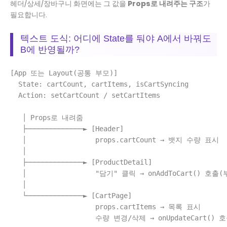
헤더/상세/장바구니 화면에는 그 값을
Props로 내려주는 구조
가
필요합니다.
텍스트 도식: 어디에 State를 둬야 A에서 바꿔도
B에 반영될까?
[App 또는 Layout(공통 부모)]

  State: cartCount, cartItems, isCartSyncing

  Action: setCartCount / setCartItems

   │ Props로 내려줌

   ├──────────────► [Header]

   │                 props.cartCount → 뱃지 수량 표시

   │

   ├──────────────► [ProductDetail]

   │                 "담기" 클릭 → onAddToCart() 호출
   │

   └──────────────► [CartPage]

                     props.cartItems → 목록 표시

                     수량 변경/삭제 → onUpdateCart()