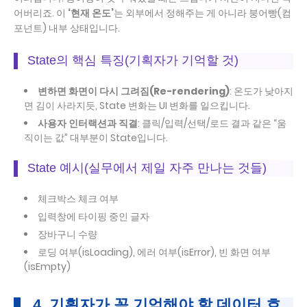
어버리죠. 이
‘현재 온도’
는 외부에서 정해주는 게 아니라 붕어빵(컴
포넌트) 내부 상태입니다.
State의 핵심 특징(기획자가 기억할 것)
변하면 화면이 다시 그려짐(Re-rendering)
: 온도가 낮아지
면 김이 사라지듯, State 변화는 UI 변화를 일으킵니다.
사용자 인터랙션과 직결
: 클릭/입력/선택/로드 결과 같은 “움
직이는 값” 대부분이 State입니다.
State 예시(실무에서 제일 자주 만나는 것들)
체크박스 체크 여부
입력창에 타이핑 중인 글자
장바구니 수량
로딩 여부(isLoading), 에러 여부(isError), 빈 화면 여부
(isEmpty)
4. 기획자가 꼭 기억해야 할 데이터 흐