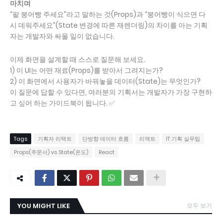
마치며
“팥 붕어빵 주세요”라고 말하는 것(Props)과 “붕어빵이 식으면 다
시 데워주세요”(State 변경에 따른 재렌더링)의 차이를 아는 기획
자는 개발자와 싸울 일이 없습니다.
이제 화면을 설계할 때 스스로 질문해 보세요.
1) 이 UI는 어떤 재료(Props)를 받아서 그려지는가?
2) 이 화면에서 사용자가 바꿔놓을 데이터(State)는 무엇인가?
이 질문에 답할 수 있다면, 여러분의 기획서는 개발자가 가장 구현하
고 싶어 하는 가이드북이 됩니다. ✅
Tags
기획자 리택트
단방향 데이터 흐름
리액트
IT 기획 실무팁
Props(주문서) vs State(온도)
React
YOU MIGHT LIKE
모두 보기