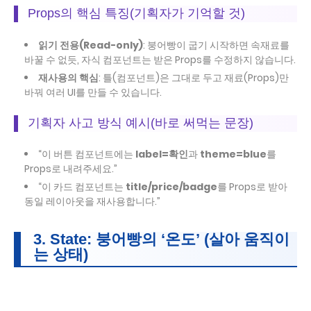
Props의 핵심 특징(기획자가 기억할 것)
읽기 전용(Read-only)
: 붕어빵이 굽기 시작하면 속재료를
바꿀 수 없듯, 자식 컴포넌트는 받은 Props를 수정하지 않습니다.
재사용의 핵심
: 틀(컴포넌트)은 그대로 두고 재료(Props)만
바꿔 여러 UI를 만들 수 있습니다.
기획자 사고 방식 예시(바로 써먹는 문장)
“이 버튼 컴포넌트에는
label=확인
과
theme=blue
를
Props로 내려주세요.”
“이 카드 컴포넌트는
title/price/badge
를 Props로 받아
동일 레이아웃을 재사용합니다.”
3. State: 붕어빵의 ‘온도’ (살아 움직이
는 상태)