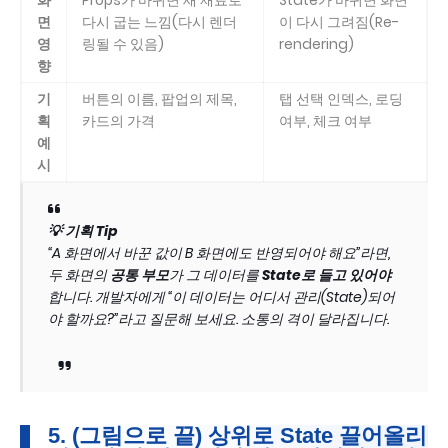
면
다시 굽는 느낌(다시 렌더
이 다시 그려짐(Re-
영
링될 수 있음)
rendering)
향
기
버튼의 이름, 팝업의 제목,
탭 선택 인덱스, 로딩
획
카드의 가격
여부, 체크 여부
예
시
💡 기획 Tip
“A 화면에서 바꾼 값이 B 화면에도 반영되어야 해요”라면,
두 화면의
공통 부모
가 그 데이터를
State로 들고 있어야
합니다. 개발자에게 “이 데이터는 어디서 관리(State)되어
야 할까요?”라고 질문해 보세요. 소통의 격이 달라집니다.
5. (그림으로 끝) 상위로 State 끌어올리