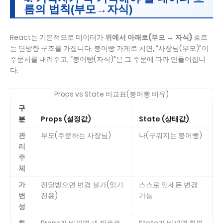
름의 법칙(부모→자식)
React는 기본적으로 데이터가
위에서 아래로(부모 → 자식)
흐르
는 단방향 구조를 가집니다. 붕어빵 가게로 치면, “사장님(부모)”이
주문서를 내려주고, “붕어빵(자식)”은 그 주문에 따라 만들어집니
다.
Props vs State 비교표(붕어빵 비유)
구
분
Props (설정값)
State (상태값)
관
부모(주문하는 사장님)
나(구워지는 붕어빵)
리
주
체
가
전달받으면 변경 불가(읽기
스스로 언제든 변경
변
전용)
가능
성
화
Props가 바뀌면 새 재료로
State가 바뀌면 화면