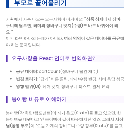
부모로 끌어올리기
기획에서 자주 나오는 요구사항이 이거예요:
“상품 상세에서 장바
구니에 담으면, 헤더의 장바구니 뱃지(수량)도 바로 바뀌어야 해
요.”
이건 화면 하나의 문제가 아니라,
여러 영역이 같은 데이터를 공유
해
야 하는 문제입니다.
요구사항을 React 언어로 번역하면?
공유 데이터
: cartCount(장바구니 담긴 개수)
변경 트리거
: “담기” 버튼 클릭, 삭제/수량 변경, 서버 응답 성공
영향 범위(UI)
: 헤더 뱃지, 장바구니 리스트, 결제 요약
붕어빵 비유로 이해하기
붕어빵(각 화면/컴포넌트)이 자기 온도(State)를 들고 있으면, 한
붕어빵을 데웠다고 옆 붕어빵이 같이 따뜻해지진 않죠. 그래서
사장
님(공통 부모)
이 “오늘 가게의 장바구니 수량 장부(State)”를 들고,