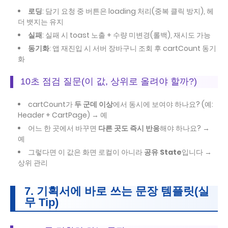
로딩
: 담기 요청 중 버튼은 loading 처리(중복 클릭 방지), 헤
더 뱃지는 유지
실패
: 실패 시 toast 노출 + 수량 미변경(롤백), 재시도 가능
동기화
: 앱 재진입 시 서버 장바구니 조회 후 cartCount 동기
화
10초 점검 질문(이 값, 상위로 올려야 할까?)
cartCount가
두 군데 이상
에서 동시에 보여야 하나요? (예:
Header + CartPage) → 예
어느 한 곳에서 바꾸면
다른 곳도 즉시 반응
해야 하나요? →
예
그렇다면 이 값은 화면 로컬이 아니라
공유 State
입니다 →
상위 관리
7. 기획서에 바로 쓰는 문장 템플릿(실
무 Tip)