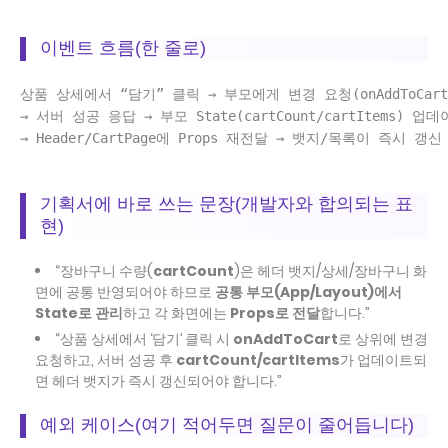
이벤트 흐름(한 줄로)
상품 상세에서 “담기” 클릭 → 부모에게 변경 요청(onAddToCart)
→ 서버 성공 응답 → 부모 State(cartCount/cartItems) 업데
→ Header/CartPage에 Props 재전달 → 뱃지/목록이 즉시 갱신

기획서에 바로 쓰는 문장(개발자와 합의되는 표
현)
“장바구니 수량(
cartCount
)은 헤더 뱃지/상세/장바구니 화
면에 공통 반영되어야 하므로
공통 부모(App/Layout)에서
State로 관리
하고 각 화면에는
Props로 전달
합니다.”
“상품 상세에서 ‘담기’ 클릭 시
onAddToCart
로 상위에 변경
요청하고, 서버 성공 후
cartCount/cartItems
가 업데이트되
면 헤더 뱃지가 즉시 갱신되어야 합니다.”
예외 케이스(여기 적어두면 질문이 줄어듭니다)