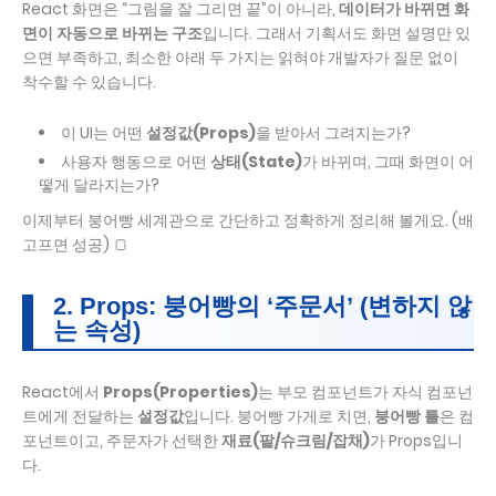
React 화면은 “그림을 잘 그리면 끝”이 아니라,
데이터가 바뀌면 화
면이 자동으로 바뀌는 구조
입니다. 그래서 기획서도 화면 설명만 있
으면 부족하고, 최소한 아래 두 가지는 읽혀야 개발자가 질문 없이
착수할 수 있습니다.
이 UI는 어떤
설정값(Props)
을 받아서 그려지는가?
사용자 행동으로 어떤
상태(State)
가 바뀌며, 그때 화면이 어
떻게 달라지는가?
이제부터 붕어빵 세계관으로 간단하고 정확하게 정리해 볼게요. (배
고프면 성공) 🍞
2. Props: 붕어빵의 ‘주문서’ (변하지 않
는 속성)
React에서
Props(Properties)
는 부모 컴포넌트가 자식 컴포넌
트에게 전달하는
설정값
입니다. 붕어빵 가게로 치면,
붕어빵 틀
은 컴
포넌트이고, 주문자가 선택한
재료(팥/슈크림/잡채)
가 Props입니
다.