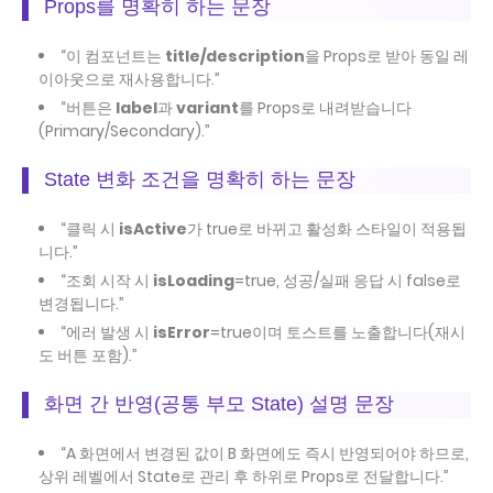
Props를 명확히 하는 문장
“이 컴포넌트는
title/description
을 Props로 받아 동일 레
이아웃으로 재사용합니다.”
“버튼은
label
과
variant
를 Props로 내려받습니다
(Primary/Secondary).”
State 변화 조건을 명확히 하는 문장
“클릭 시
isActive
가 true로 바뀌고 활성화 스타일이 적용됩
니다.”
“조회 시작 시
isLoading
=true, 성공/실패 응답 시 false로
변경됩니다.”
“에러 발생 시
isError
=true이며 토스트를 노출합니다(재시
도 버튼 포함).”
화면 간 반영(공통 부모 State) 설명 문장
“A 화면에서 변경된 값이 B 화면에도 즉시 반영되어야 하므로,
상위 레벨에서 State로 관리 후 하위로 Props로 전달합니다.”