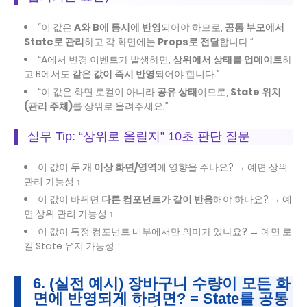
“이 값은
A와 B에 동시에 반영
되어야 하므로,
공통 부모에서
State로 관리
하고 각 화면에는
Props로 전달
합니다.”
“A에서 변경 이벤트가 발생하면,
상위에서 상태를 업데이트
하
고 B에서도
같은 값이 즉시 반영
되어야 합니다.”
“이 값은 화면 로컬이 아니라
공유 상태
이므로,
State 위치
(관리 주체)
를 상위로 올려주세요.”
실무 Tip: “상위로 올릴지” 10초 판단 질문
이 값이
두 개 이상 화면/영역
에 영향을 주나요? → 예면 상위
관리 가능성 ↑
이 값이 바뀌면
다른 컴포넌트가 같이 반응
해야 하나요? → 예
면 상위 관리 가능성 ↑
이 값이 특정 컴포넌트 내부에서만 의미가 있나요? → 예면 로
컬 State 유지 가능성 ↑
6. (실전 예시) 장바구니 수량이 모든 화
면에 반영되게 하려면? = State를 공통