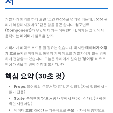
서
개발자와 회의를 하다 보면 “그건 Props로 넘기면 되는데, State 관
리가 복잡해지겠네요” 같은 말을 듣곤 합니다.
컴포넌트
(Component)
가 무엇인지 겨우 이해했더니, 이제는 그 안에서
움직이는
데이터
가 발목을 잡죠.
기획자가 리액트 코드를 짤 필요는 없습니다. 하지만
데이터가 어떻
게 흐르는지
만 이해해도 화면의 기획 의도를 개발자에게 훨씬 명확
하게 전달할 수 있습니다. 오늘은 우리에게 친숙한
‘붕어빵’
비유로
핵심 개념을 한 번에 정리해 봅시다. 🐟
핵심 요약 (30초 컷)
Props
: 붕어빵의 ‘주문서/재료’ 같은 설정값(자식 입장에서는
읽기 전용)
State
: 붕어빵의 ‘온도’처럼 내부에서 변하는 상태값(변하면
화면 재렌더링)
데이터 흐름
: React는 기본적으로
부모 → 자식
단방향으로