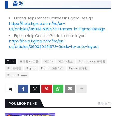
출처
Figma Help Center: Frames in Figma Design
https://help.figma.com/hc/en-
us/articles/360041539473-Frames-in-Figma-Design
Figma Help Center: Guide to auto layout
https://help.figma.com/hc/en-
us/articles/360040451373-Guide-to-auto-layout
Tags
프레임 vs 그룹
피그마
피그마 초보
Auto Layout 프레임
F키 프레임
Figma
Figma 그룹 차이
Figma 프레임
Figma Frame
YOU MIGHT LIKE
모두 보기