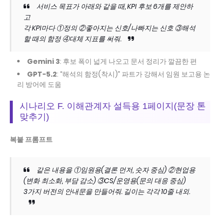
서비스 목표가 아래와 같을 때, KPI 후보 6개를 제안하
고
각 KPI마다 ①정의 ②좋아지는 신호/나빠지는 신호 ③해석
할 때의 함정 ④대체 지표를 써줘.
Gemini 3
: 후보 폭이 넓게 나오고 문서 정리가 깔끔한 편
GPT-5.2
: “해석의 함정(착시)” 파트가 강해서 임원 보고용 논
리 방어에 도움
시나리오 F. 이해관계자 설득용 1페이지(문장 톤
맞추기)
복붙 프롬프트
같은 내용을 ①임원용(결론 먼저, 숫자 중심) ②현업용
(변화 최소화, 부담 감소) ③CS/운영용(문의 대응 중심)
3가지 버전의 안내문을 만들어줘. 길이는 각각 10줄 내외.