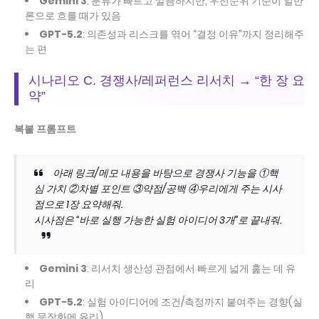
Gemini 3
: 분류가 빠르고 깔끔하지만, 우선순위 기준이 일반
론으로 흐를 때가 있음
GPT-5.2
: 의존성과 리스크를 엮어 “결정 이유”까지 정리해주
는 편
시나리오 C. 경쟁사/레퍼런스 리서치 → “한 장 요
약”
복붙 프롬프트
아래 링크/메모 내용을 바탕으로 경쟁사 기능을 ①핵
심 가치 ②차별 포인트 ③약점/공백 ④우리에게 주는 시사
점으로 1장 요약해줘.
시사점은 “바로 실행 가능한 실험 아이디어 3개”로 끝내줘.
Gemini 3
: 리서치 생산성 관점에서 빠르게 넓게 훑는 데 유
리
GPT-5.2
: 실험 아이디어에 조건/측정까지 붙여주는 경향(실
행 문장화에 유리)