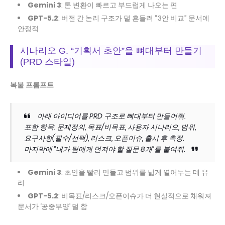
Gemini 3
: 톤 변환이 빠르고 부드럽게 나오는 편
GPT-5.2
: 버전 간 논리 구조가 덜 흔들려 “3안 비교” 문서에
안정적
시나리오 G. “기획서 초안”을 뼈대부터 만들기
(PRD 스타일)
복붙 프롬프트
아래 아이디어를 PRD 구조로 뼈대부터 만들어줘.
포함 항목: 문제정의, 목표/비목표, 사용자 시나리오, 범위,
요구사항(필수/선택), 리스크, 오픈이슈, 출시 후 측정.
마지막에 “내가 팀에게 던져야 할 질문 8개”를 붙여줘.
Gemini 3
: 초안을 빨리 만들고 범위를 넓게 열어두는 데 유
리
GPT-5.2
: 비목표/리스크/오픈이슈가 더 현실적으로 채워져
문서가 ‘공중부양’ 덜 함