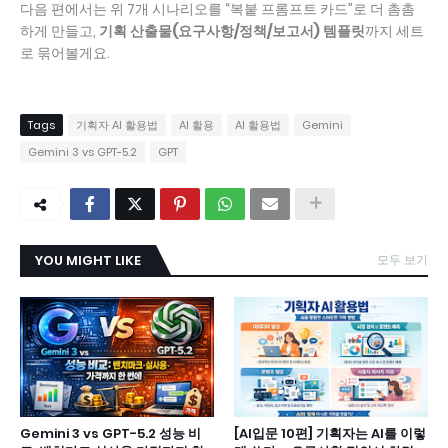
다음 편에서는 위 7개 시나리오를 “복붙 프롬프트 카드”로 더 촘촘
하게 만들고,
기획 산출물(요구사항/정책/보고서) 템플릿
까지 세트
로 묶어볼게요.
Tags
기획자 AI 활용법
AI 활용
AI 활용법
Gemini
Gemini 3 vs GPT-5.2
GPT
YOU MIGHT LIKE
모두 보기
Gemini 3 vs GPT-5.2 성능 비
[AI입문 10편] 기획자는 AI를 이렇