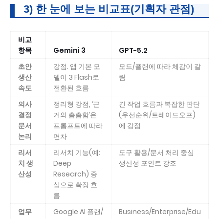
3) 한 눈에 보는 비교표(기획자 관점)
비교
항목
Gemini 3
GPT-5.2
초안
강점. 앱 기본 모
모드/플랜에 따라 체감이 갈
생산
델이 3 Flash로
림
속도
전환된 흐름
의사
정리형 강점, ‘근
긴 작업 흐름과 복잡한 판단
결정
거의 촘촘함’은
(우선순위/트레이드오프)
문서
프롬프트에 따라
에 강점
논리
편차
리서
리서치 기능(예:
도구 활용/문서 처리 중심
치 생
Deep
생산성 포인트 강조
산성
Research) 중
심으로 확장 흐
름
업무
Google AI 플랜/
Business/Enterprise/Edu