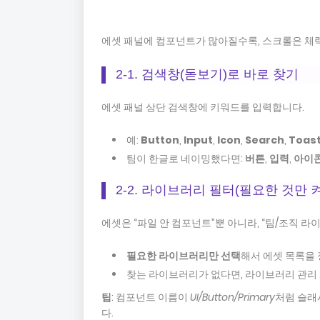
에셋 패널에 컴포넌트가 많아질수록, 스크롤은 체력
2-1. 검색창(돋보기)로 바로 찾기
에셋 패널 상단 검색창에 키워드를 입력합니다.
예:
Button
,
Input
,
Icon
,
Search
,
Toas
팀이 한글로 네이밍했다면:
버튼
,
입력
,
아이
2-2. 라이브러리 필터(필요한 것만 
에셋은 “파일 안 컴포넌트”뿐 아니라, “팀/조직 라
필요한 라이브러리만 선택
해서 에셋 목록을
찾는 라이브러리가 없다면, 라이브러리 관리
팁
: 컴포넌트 이름이
UI/Button/Primary
처럼 슬래
다.